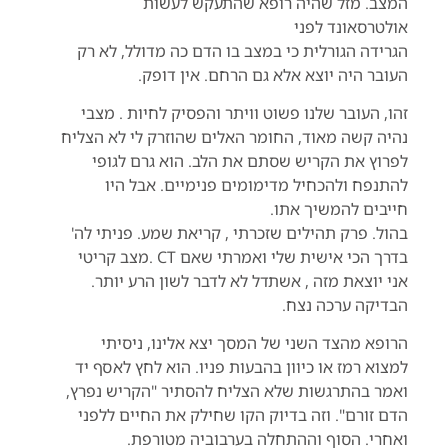
המצב. מזל שהיה רופא שהתעקש לעשות
אולטרסאונד לפני
הגרידה הגורלית כי במצב בו הדם כה מדולל, לא רק
העובר היה יוצא אלא גם הרחם. אין דופק.
זהו, העובר שלנו פשוט וויתר והפסיק לחיות . מצבי
נהיה קשה מאוד, החומר האלים שהוזרק לי לא הצליח
לפרוץ את הקריש שסתם את הלב. הוא גרם לגופי
להתנפח ולהכחיל מדימומים פנימיים. אבל היו
חייבים להמשיך אתו.
בהול. פרק תהילים שזכרתי , קריאת שמע. פניתי לה'
בדרך הכי אישית שלי ואמרתי שאם CT .מצב קריטי
אני יוצאת מזה , אשתדל לא לדבר לשון הרע יותר.
הבדיקה ערכה נצח.
הרופא מהצד השני של המסך יצא אלינו, ניסיתי
למצוא רמז או כיוון בהבעות פניו. הוא לחץ לאסף יד
ואמר בהתרגשות שלא הצליח להסתיר "הקריש נפרץ,
הדם זורם". וזה בדיוק הקו שחילק את החיים ללפני
ואחרי. הסוף וההתחלה בערבוביה מטורפת.