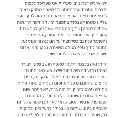
ולא ארגיש דבר. טוב, סיגריות אני מעדיפה לכבות
בדרכים אחרות אבל המחט הזו שאסף מחזיק נראית
לי מאיימת מאוד. אני אכניס את הדבר הזה לתוך העור
שלי? ! משהו לא בסדר בתמונה הזו. המוזיקה הרועשת
שהחלה להתנגן בחוץ סימנה לי שאין זמן למחשבות .
אסף חייך אליי והושיט לי את המזרק, המשכתי
להסתכל עליו גם כשלחצתי על הבוכנה ורוקנתי את
החומר לתוך גופי. המחט השאירה בבטן סימן אדום
ושורף, אבל זה היה כבר לגמרי שולי.
הייתי גאה בעצמי וידעתי שאסף חושב שאני גיבורה
באותו הרגע וזה היה הסוד שלנו. כשיצאנו החוצה
כעבור רבע שעה והצטרפנו למעגל הרוקדים, היינו
מרוצים שהתגברנו על המחסום ושמחים שעוד פחות
מחודש ניכנס להריון. זה היה ברור, לא הייתה שום
אופציה אחרת. השמחה של חתן וכלה, התזמורת
הצטרפו להרגשה הטובה. הרי לא ייתכן שנזריק כל יום
ופעמיים ביום, שנקום ב5 בבוקר למעקבים ובדיקות
דם, שנעבור הרדמה והתאוששות וכלום לא ייצא מזה.