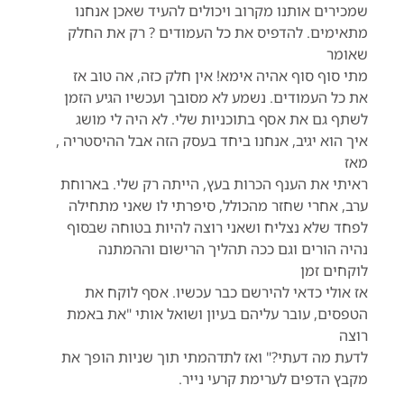
שמכירים אותנו מקרוב ויכולים להעיד שאכן אנחנו
מתאימים. להדפיס את כל העמודים ? רק את החלק
שאומר
מתי סוף סוף אהיה אימא! אין חלק כזה, אה טוב אז
את כל העמודים. נשמע לא מסובך ועכשיו הגיע הזמן
לשתף גם את אסף בתוכניות שלי. לא היה לי מושג
איך הוא יגיב, אנחנו ביחד בעסק הזה אבל ההיסטריה ,
מאז
ראיתי את הענף הכרות בעץ, הייתה רק שלי. בארוחת
ערב, אחרי שחזר מהכולל, סיפרתי לו שאני מתחילה
לפחד שלא נצליח ושאני רוצה להיות בטוחה שבסוף
נהיה הורים וגם ככה תהליך הרישום וההמתנה
לוקחים זמן
אז אולי כדאי להירשם כבר עכשיו. אסף לוקח את
הטפסים, עובר עליהם בעיון ושואל אותי "את באמת
רוצה
לדעת מה דעתי?" ואז לתדהמתי תוך שניות הופך את
מקבץ הדפים לערימת קרעי נייר.