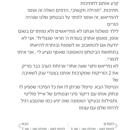
קרע אותם לחתיכות
חתיכות. "תהילה תקשיבי, הדפים האלה זה אומר
להתייאש, זה אומר לוותר על הבטחון שלנו שנהיה
הורים
לילד משלנו! אנחנו לא מתייאשים ולא מוותרים בשום
אופן, מאמץ אחרון בעזרת ה' תראי שנצליח". אני לא
יודעת אם להתאכזב או לשמוח ובוחרת להיאחז
בתחושת הביטחון והאמונה שאסף מציע לי , אני איתו
לגמרי.
לא נתייאש וחצי שעה אחרי ארוחת הערב כבר נזריק
את 2 הזריקות שמקרבות אותנו בצעדי ענק לשאיבה
של
הטיפול הבא. טיפול שניתן לו את כל הסיכוי שמגיע לו
ונחזק אותו עם דיקור סיני וצמחים של אייל פוליטי
.ותפילות ובעיקר האמונה שזה יגיע כמו שהטבע רגיל
להיות שלם עם עצמו
הקודם
הבא
להיות לאם – תהילה מגן | טור 5
להיות לאם – תהילה מגן | טור 7