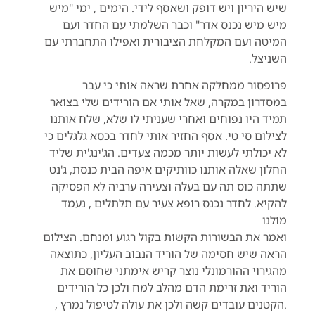
שיש היריון ויש דופק ושאסף לידי. הימים , ימי "מיש
מיש מיש נכנס אדר" וכבר השלמתי עם החדר ועם
המיטה ועם המקלחת הציבורית ואפילו התחברתי עם
השניצל.
פרופסור ממחלקה אחרת שראה אותי כי עבר
במסדרון במקרה, שאל אותי אם הורידים שלי בצואר
תמיד היו נפוחים ואחרי שעניתי לו שלא, שלח אותנו
לצילום סי טי. אסף החזיר אותי לחדר בכסא גלגלים כי
לא יכולתי לעשות יותר מכמה צעדים. הג'ינג'ית שליד
החלון שאלה אותנו כוותיקים איפה הבית כנסת, ג'נט
שתתה כוס תה עם בעלה וצעירה ערביה לא הפסיקה
להקיא. לחדר נכנס רופא צעיר עם תלתלים , נעמד
מולנו
ואמר את הבשורות הקשות בקול רגוע ומנחם. הצילום
הראה שיש חסימה של הוריד הנבוב העליון, כתוצאה
מהגירוי ההורמונלי נוצר קריש אימתני שחוסם את
הוריד ואת זרימת הדם מהלב למח ולכן כל הורידים
.הקטנים עובדים קשה ולכן את עולה לטיפול נמרץ ,