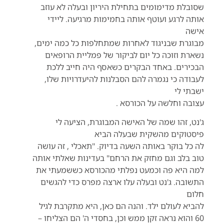
שסובלת מדימומים בתחילת היריון ובעלה לא עוזב
אותה לרגע ועוטף אותה בחמימות מרגיעה. ליידי
אישה
מבוגרת שבניגוד לאחרות שמתחלפות כל כמה ימים,
נשארת וזוכה כל יום לביקור של פמליית הרופאים
הבכירים. באחד הבקרים כשאסף היה חייב ללכת
לעבודה כי נגמרה להם הסבלנות להיעדרויות שלו,
ישבתי לי
עצובה וחלשה על הכורסא .
ג'נט, זהו שמה של האישה המבוגרת, הציעה לי
פיסטוקים מהשקית שבעלה הביא
לה כל בוקר באותה השעה בדיוק. "תאכלי , זה עושה
טוב בלב וגם מחזק את הרחם" בעדינות שאלתי אותה
למה היא פה וכמעט נפלתי מהכורסא כששמעתי את
התשובה. ג'נט ובעלה עלו ארצה מפרס כדי להגשים
חלום
להביא לעולם ילד. והנה הם כאן, היא מתקרבת לגיל
60 והוא נראה זקן ממש וכן, בחסדי ה' הם הצליחו –