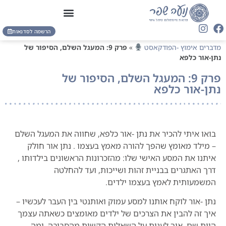
הרשמה לסדנאות
מדברים אימוץ -הפודקאסט
»
פרק 9: המעגל השלם, הסיפור של
נתן-אור כלפא
פרק 9: המעגל השלם, הסיפור של
נתן-אור כלפא
בואו איתי להכיר את נתן -אור כלפא, שחווה את המעגל השלם
– מילד מאומץ שהפך להורה מאמץ בעצמו . נתן אור חולק
איתנו את המסע האישי שלו: מהזכרונות הראשונים בילדותו ,
דרך האתגרים בבניית זהות ושייכות, ועד להחלטה
המשמעותית לאמץ בעצמו ילדים.
נתן -אור לוקח אותנו למסע עמוק ואותנטי בין העבר לעכשיו –
איך זה להבין את הצרכים של ילדים מאומצים כשאתה עצמך
היית שם, איך לענות על השאלות הקשות מהסביבה, ומה