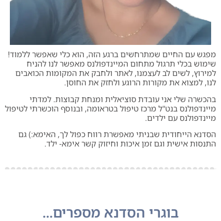
פגש עם החיים שמתרחשים ברגע הזה, הוא כלי שאפשר ללמוד!
ימוש בכלי תרגול מתחום המיינדפולנס מאפשר לנו להניח
מירוץ, לשים לב לעצמנו, לאתר ולחבק את המקומות הכואבים
נו, למצוא את מקורות הרוגע ולחזק את החוסן.
הכשרה שלי אני עובדת סוציאלית ומנחת קבוצות. למדתי
יינדפולנס בנט"ל מרכז טיפול בטראומה, ובנוסף הוכשרתי לטיפול
יינדפולנס עם ילדים.
סדנא הייחודית שבניתי מאפשרת רווח כפול לך, האימא:) גם
תנסות אישית וגם זמן איכות וחיזוק קשר אימא- ילד.
בוגרי הסדנא מספרים...