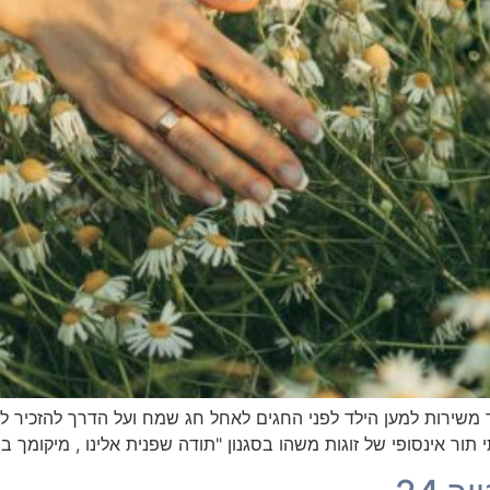
ר משירות למען הילד לפני החגים לאחל חג שמח ועל הדרך להזכיר ל
ופי של זוגות משהו בסגנון "תודה שפנית אלינו , מיקומך בתור הוא 367549" . פשוט ה